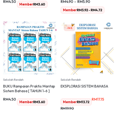
RM
4.50
RM
4.90
–
RM
5.90
Member
RM
3.60
Member
RM
3.92
-
RM
4.72
-14%
Sekolah Rendah
Sekolah Rendah
BUKU Rampaian Praktis Mantap
EKSPLORASI SISTEM BAHASA
Sistem Bahasa [ TAHUN 1-6 ]
RM
4.50
RM
17.15
Member
RM
3.60
Member
RM
13.72
RM
19.90