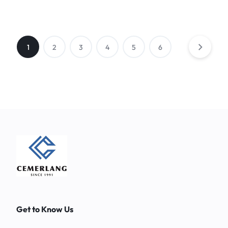
1
2
3
4
5
6
Get to Know Us