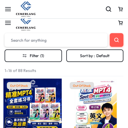
Shop Soft Launch Now Live
Shop Now
Filter
(1)
Sort by :
Default
1–16 of 88 Results
Out Of Stock
Out Of Stock