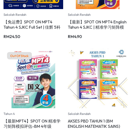
Sekolah Rendah
Sekolah Rendah
【免运费】SPOT ON MPT4
【最新】SPOT ON MPT4 English
Tahun 4 SJKC Full Set | 佳辉 5科
Tahun 4 SJKC | 精准学习矩阵模
精准练习全套
拟评估
RM
24.50
RM
4.90
Out Of Stock
Tahun 4
Sekolah Rendah
【最新MPT4】SPOT ON 精准学
AKSES PBD TAHUN 1 (BM
习矩阵模拟评估-BM 4年级
ENGLISH MATEMATIK SAINS)