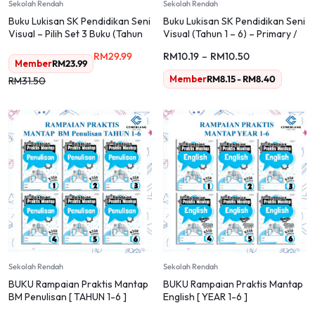
Sekolah Rendah
Sekolah Rendah
Buku Lukisan SK Pendidikan Seni
Buku Lukisan SK Pendidikan Seni
Visual – Pilih Set 3 Buku (Tahun
Visual (Tahun 1 – 6) – Primary /
1–6)
Sekolah Rendah
RM
29.99
RM
10.19
–
RM
10.50
Member
RM
23.99
Member
RM
8.15
-
RM
8.40
RM
31.50
Sekolah Rendah
Sekolah Rendah
BUKU Rampaian Praktis Mantap
BUKU Rampaian Praktis Mantap
BM Penulisan [ TAHUN 1-6 ]
English [ YEAR 1-6 ]