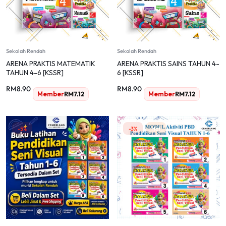
Sekolah Rendah
Sekolah Rendah
ARENA PRAKTIS MATEMATIK
ARENA PRAKTIS SAINS TAHUN 4-
TAHUN 4-6 [KSSR]
6 [KSSR]
RM
8.90
RM
8.90
Member
RM
7.12
Member
RM
7.12
-5%
-3%
Hot