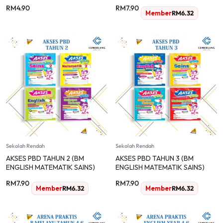
[KSSR]
RM
4.90
RM
7.90
Member
RM
6.32
Sekolah Rendah
Sekolah Rendah
AKSES PBD TAHUN 2 (BM
AKSES PBD TAHUN 3 (BM
ENGLISH MATEMATIK SAINS)
ENGLISH MATEMATIK SAINS)
[KSSR]
[KSSR]
RM
7.90
RM
7.90
Member
RM
6.32
Member
RM
6.32