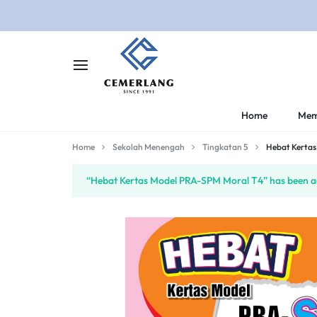
CEMERLANG.COM.M
CEMERLANG
Home
Mem
DI
Home
Sekolah Menengah
Tingkatan 5
Hebat Kerta
RUMAH,
“Hebat Kertas Model PRA-SPM Moral T4” has been ad
BELAJAR
LEBIH
MUDAH