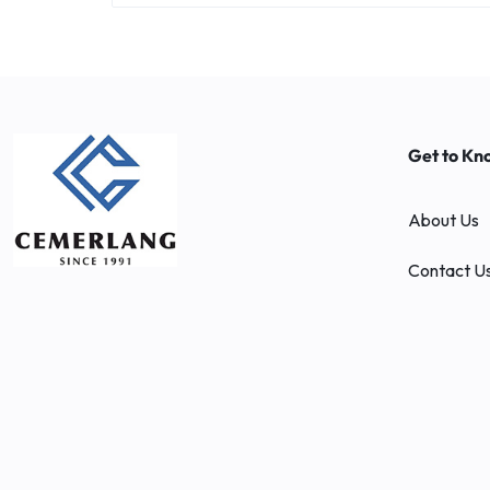
Get to Kn
About Us
Contact U