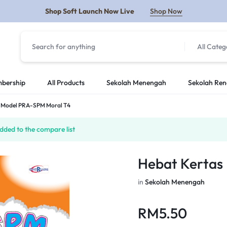
Shop Soft Launch Now Live
Shop Now
All Categ
Y
bership
All Products
Sekolah Menengah
Sekolah Re
s Model PRA-SPM Moral T4
ded to the compare list
Hebat Kertas
in
Sekolah Menengah
RM
5.50