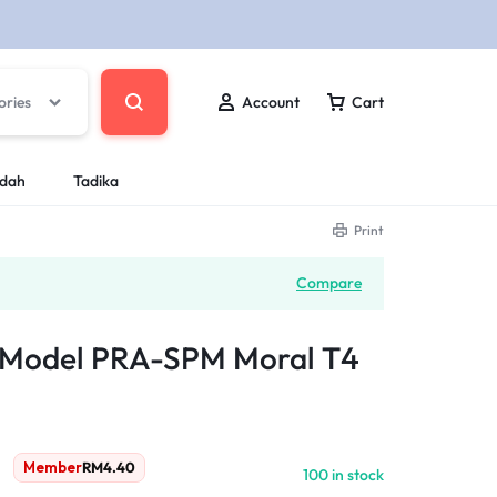
ories
Account
Cart
ndah
Tadika
Print
Compare
 Model PRA-SPM Moral T4
Member
RM
4.40
100 in stock